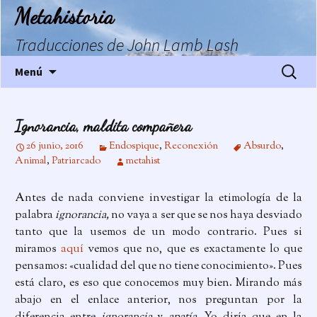
Saltar
Metahistoria
al
contenido
Traducciones de John Lamb Lash
Buscar:
Menú
Ignorancia, maldita compañera
26 junio, 2016
Endospique
,
Reconexión
Absurdo
,
Animal
,
Patriarcado
metahist
Antes de nada conviene investigar la etimología de la
palabra
ignorancia,
no vaya a ser que se nos haya desviado
tanto que la usemos de un modo contrario. Pues si
miramos
aquí
vemos que no, que es exactamente lo que
pensamos: «cualidad del que no tiene conocimiento». Pues
está claro, es eso que conocemos muy bien. Mirando más
abajo en el enlace anterior, nos preguntan por la