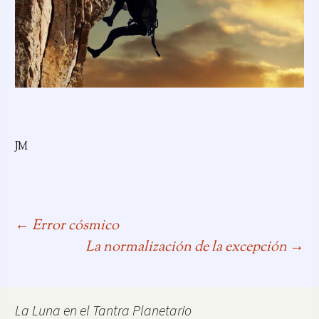
JM
←
Error cósmico
Navegación
La normalización de la excepción
→
de
La Luna en el Tantra Planetario