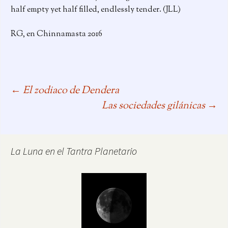
half empty yet half filled, endlessly tender. (JLL)
RG, en Chinnamasta 2016
←
El zodiaco de Dendera
Navegación
Las sociedades gilánicas
→
de
La Luna en el Tantra Planetario
entradas