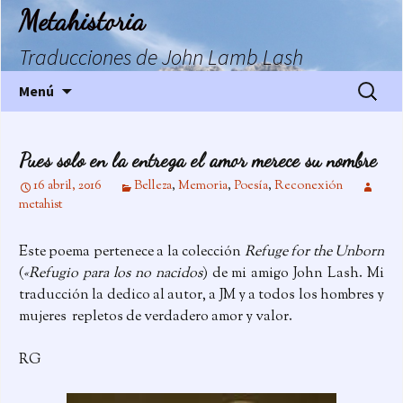
Saltar
Metahistoria
al
contenido
Traducciones de John Lamb Lash
Buscar:
Menú
Pues solo en la entrega el amor merece su nombre
16 abril, 2016
Belleza
,
Memoria
,
Poesía
,
Reconexión
metahist
Este poema pertenece a la colección
Refuge for the Unborn
(
«Refugio para los no nacidos
) de mi amigo John Lash. Mi
traducción la dedico al autor, a JM y a todos los hombres y
mujeres repletos de verdadero amor y valor.
RG