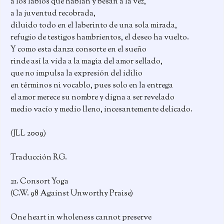
a los labios que hablan y besan a la vez,
a la juventud recobrada,
diluido todo en el laberinto de una sola mirada,
refugio de testigos hambrientos, el deseo ha vuelto.
Y como esta danza consorte en el sueño
rinde así la vida a la magia del amor sellado,
que no impulsa la expresión del idilio
en términos ni vocablo, pues solo en la entrega
el amor merece su nombre y digna a ser revelado
medio vacío y medio lleno, incesantemente delicado.
(JLL 2009)
Traducción RG.
21. Consort Yoga
(C.W. 98 Against Unworthy Praise)
One heart in wholeness cannot preserve