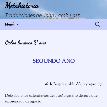
Saltar
Metahistoria
al
contenido
Traducciones de John Lamb Lash
Buscar:
Menú
Ciclos lunares 2º año
SEGUNDO AÑO
16 de Bagalamukhi-Vajrayogiini’17
Dejo abajo los calendarios del otoño gaiano de 2017 que
empieza el 7 de agosto.