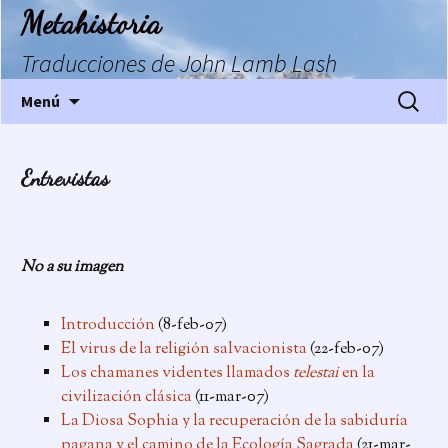
Saltar
Metahistoria
al
contenido
Traducciones de John Lamb Lash
Buscar:
Menú
Entrevistas
No a su imagen
Introducción
(8-feb-07)
El virus de la religión salvacionista
(22-feb-07)
Los chamanes videntes llamados
telestai
en la
civilización clásica
(11-mar-07)
La Diosa Sophia y la recuperación de la sabiduría
pagana y el camino de la Ecología Sagrada
(21-mar-