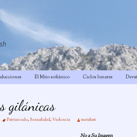
sh
aducciones
El Mito sofiánico
Ciclos lunares
Devat
s gilánicas
Patriarcado
,
Sexualidad
,
Violencia
metahist
No a Su Imagen