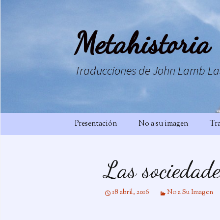
Saltar
al
contenido
Metahistoria
Traducciones de John Lamb La
Presentación
No a su imagen
Tr
Las sociedade
18 abril, 2016
No a Su Imagen