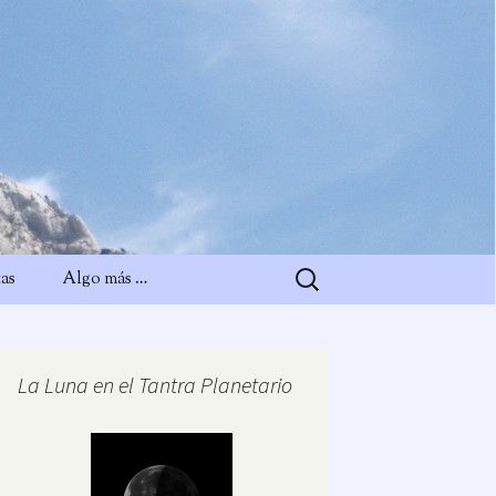
Buscar:
as
Algo más …
La Luna en el Tantra Planetario